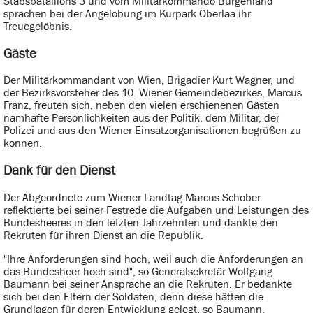
Stabsbataillons 3 und vom Militärkommando Burgenland
sprachen bei der Angelobung im Kurpark Oberlaa ihr
Treuegelöbnis.
Gäste
Der Militärkommandant von Wien, Brigadier Kurt Wagner, und
der Bezirksvorsteher des 10. Wiener Gemeindebezirkes, Marcus
Franz, freuten sich, neben den vielen erschienenen Gästen
namhafte Persönlichkeiten aus der Politik, dem Militär, der
Polizei und aus den Wiener Einsatzorganisationen begrüßen zu
können.
Dank für den Dienst
Der Abgeordnete zum Wiener Landtag Marcus Schober
reflektierte bei seiner Festrede die Aufgaben und Leistungen des
Bundesheeres in den letzten Jahrzehnten und dankte den
Rekruten für ihren Dienst an die Republik.
"Ihre Anforderungen sind hoch, weil auch die Anforderungen an
das Bundesheer hoch sind", so Generalsekretär Wolfgang
Baumann bei seiner Ansprache an die Rekruten. Er bedankte
sich bei den Eltern der Soldaten, denn diese hätten die
Grundlagen für deren Entwicklung gelegt, so Baumann.