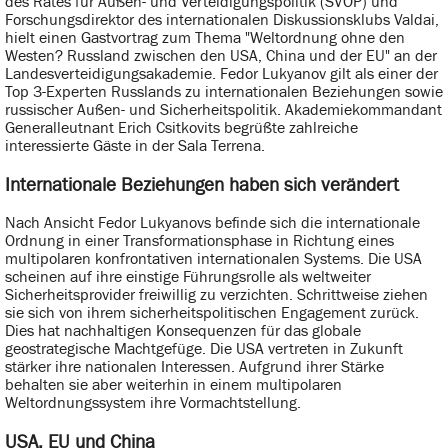
des Rates für Außen- und Verteidigungspolitik (SVOP) und
Forschungsdirektor des internationalen Diskussionsklubs Valdai,
hielt einen Gastvortrag zum Thema "Weltordnung ohne den
Westen? Russland zwischen den USA, China und der EU" an der
Landesverteidigungsakademie. Fedor Lukyanov gilt als einer der
Top 3-Experten Russlands zu internationalen Beziehungen sowie
russischer Außen- und Sicherheitspolitik. Akademiekommandant
Generalleutnant Erich Csitkovits begrüßte zahlreiche
interessierte Gäste in der Sala Terrena.
Internationale Beziehungen haben sich verändert
Nach Ansicht Fedor Lukyanovs befinde sich die internationale
Ordnung in einer Transformationsphase in Richtung eines
multipolaren konfrontativen internationalen Systems. Die USA
scheinen auf ihre einstige Führungsrolle als weltweiter
Sicherheitsprovider freiwillig zu verzichten. Schrittweise ziehen
sie sich von ihrem sicherheitspolitischen Engagement zurück.
Dies hat nachhaltigen Konsequenzen für das globale
geostrategische Machtgefüge. Die USA vertreten in Zukunft
stärker ihre nationalen Interessen. Aufgrund ihrer Stärke
behalten sie aber weiterhin in einem multipolaren
Weltordnungssystem ihre Vormachtstellung.
USA, EU und China