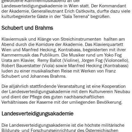
gewordene Kammermusikabend an der
Landesverteidigungsakademie in Wien statt. Der Kommandant
der Akademie, Generalleutnant Erich Csitkovits, durfte dazu viele
kulturbegeisterte Gäste in der "Sala Terrena" begrüßen.
Schubert und Brahms
Klaviermusik und Klänge von Streichinstrumenten hallten am
Abend durch die Korridore der Akademie. Das Klavierquartett
Wien und Manfred Hecking, Kontrabass, begeisterten mit ihrer
Kammermusik das Publikum. Die Musiker rund um Yoko Fog
Urata am Klavier, Remy Ballot (Violine), Jörgen Fog (Violoncello),
Robert Bauerstatter (Viola) sowie Manfred Hecking (Kontrabass)
luden zu einer musikalischen Reise mit Werken von Franz
Schubert und Johannes Brahms.
Die alljährlich stattfindende Veranstaltung ist eine Kooperation
der Landesverteidigungsakademie mit dem Kulturverein Neubau
und dient der Pflege des guten nachbarschaftlichen
Verhältnisses der Kaserne mit der umliegenden Bevölkerung.
Landesverteidigungsakademie
Die Landesverteidigungsakademie ist die höchste militärische
Bildungs- und Forschungseinrichtung des Österreichischen