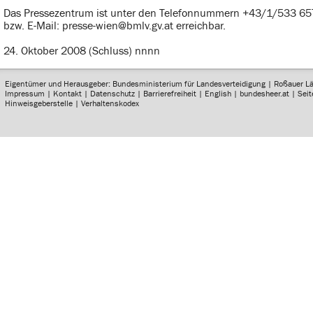
Das Pressezentrum ist unter den Telefonnummern +43/1/533 65
bzw. E-Mail: presse-wien@bmlv.gv.at erreichbar.
24. Oktober 2008 (Schluss) nnnn
Eigentümer und Herausgeber: Bundesministerium für Landesverteidigung | Roßauer L
Impressum
|
Kontakt
|
Datenschutz
|
Barrierefreiheit
|
English
|
bundesheer.at
|
Sei
Hinweisgeberstelle
|
Verhaltenskodex