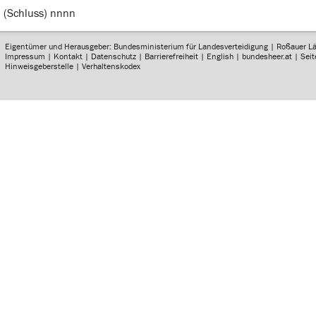
(Schluss) nnnn
Eigentümer und Herausgeber: Bundesministerium für Landesverteidigung | Roßauer L
Impressum
|
Kontakt
|
Datenschutz
|
Barrierefreiheit
|
English
|
bundesheer.at
|
Sei
Hinweisgeberstelle
|
Verhaltenskodex