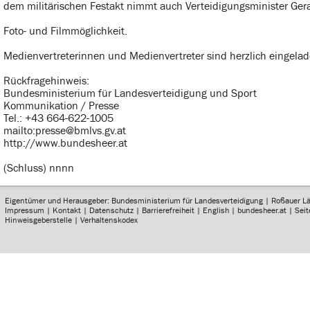
dem militärischen Festakt nimmt auch Verteidigungsminister Geral
Foto- und Filmmöglichkeit.
Medienvertreterinnen und Medienvertreter sind herzlich eingela
Rückfragehinweis:
Bundesministerium für Landesverteidigung und Sport
Kommunikation / Presse
Tel.: +43 664-622-1005
mailto:presse@bmlvs.gv.at
http://www.bundesheer.at
(Schluss) nnnn
Eigentümer und Herausgeber: Bundesministerium für Landesverteidigung | Roßauer L
Impressum
|
Kontakt
|
Datenschutz
|
Barrierefreiheit
|
English
|
bundesheer.at
|
Sei
Hinweisgeberstelle
|
Verhaltenskodex