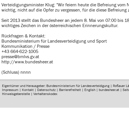
Verteidigungsminister Klug: "Wir feiern heute die Befreiung vom 
wichtig, nicht auf die Opfer zu vergessen, für die diese Befreiung
Seit 2013 stellt das Bundesheer an jedem 8. Mai von 07:00 bis 1
wichtiges Zeichen in der österreichischen Erinnerungskultur.
Rückfragen & Kontakt:
Bundesministerium für Landesverteidigung und Sport
Kommunikation / Presse
+43 664-622-1005
presse@bmlvs.gv.at
http://www.bundesheer.at
(Schluss) nnnn
Eigentümer und Herausgeber: Bundesministerium für Landesverteidigung | Roßauer L
Impressum
|
Kontakt
|
Datenschutz
|
Barrierefreiheit
|
English
|
bundesheer.at
|
Sei
Hinweisgeberstelle
|
Verhaltenskodex