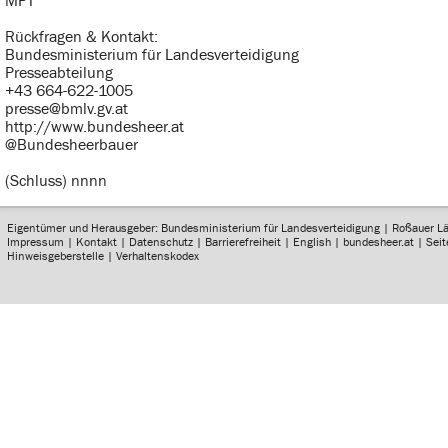
MPT
Rückfragen & Kontakt:
Bundesministerium für Landesverteidigung
Presseabteilung
+43 664-622-1005
presse@bmlv.gv.at
http://www.bundesheer.at
@Bundesheerbauer
(Schluss) nnnn
Eigentümer und Herausgeber: Bundesministerium für Landesverteidigung | Roßauer L
Impressum
|
Kontakt
|
Datenschutz
|
Barrierefreiheit
|
English
|
bundesheer.at
|
Sei
Hinweisgeberstelle
|
Verhaltenskodex