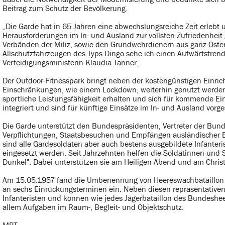
Beitrag zum Schutz der Bevölkerung.
„Die Garde hat in 65 Jahren eine abwechslungsreiche Zeit erlebt 
Herausforderungen im In- und Ausland zur vollsten Zufriedenheit
Verbänden der Miliz, sowie den Grundwehrdienern aus ganz Österr
Allschutzfahrzeugen des Typs Dingo sehe ich einen Aufwärtstrend 
Verteidigungsministerin Klaudia Tanner.
Der Outdoor-Fitnesspark bringt neben der kostengünstigen Einric
Einschränkungen, wie einem Lockdown, weiterhin genutzt werden
sportliche Leistungsfähigkeit erhalten und sich für kommende Eins
integriert und sind für künftige Einsätze im In- und Ausland vor
Die Garde unterstützt den Bundespräsidenten, Vertreter der Bund
Verpflichtungen, Staatsbesuchen und Empfängen ausländischer B
sind alle Gardesoldaten aber auch bestens ausgebildete Infanter
eingesetzt werden. Seit Jahrzehnten helfen die Soldatinnen und S
Dunkel". Dabei unterstützen sie am Heiligen Abend und am Chris
Am 15.05.1957 fand die Umbenennung von Heereswachbataillon au
an sechs Einrückungsterminen ein. Neben diesen repräsentativen
Infanteristen und können wie jedes Jägerbataillon des Bundeshee
allem Aufgaben im Raum-, Begleit- und Objektschutz.