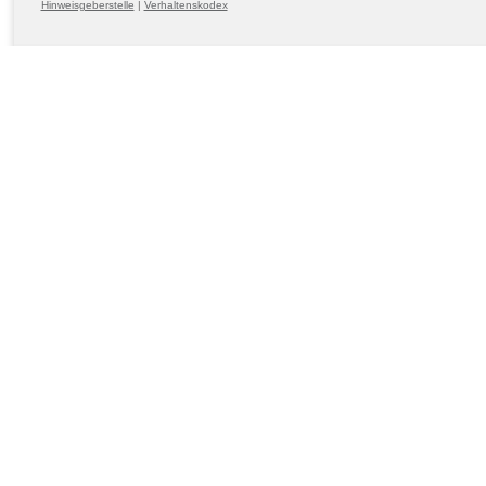
Hinweisgeberstelle
|
Verhaltenskodex