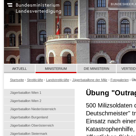
BUNDESHEER.
AKTUELL
MINISTERIUM
DIE MINISTERIN
VERTEID
Startseite
-
Streitkräfte
-
Landstreitkräfte
-
Jägerbataillone der Miliz
-
Fotogalerien
- Üb
Übung "Outrag
Jägerbataillon Wien 1
Jägerbataillon Wien 2
500 Milizsoldaten 
Jägerbataillon Niederösterreich
Deutschmeister" t
Jägerbataillon Burgenland
Einsatz nach eine
Jägerbataillon Oberösterreich
Katastrophenhilfe
Jägerbataillon Steiermark