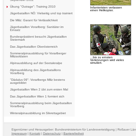
Übung "Outrage": Training 2010
Infanteristen verlassen
einen Helikopter.
Jägerbataillon NÖ: Vielseitig und top trainiert
Die Miliz: Garant für Verlässlichkeit
Jägerbataillon Vorarlberg: Sanitäter im
Einsatz
Bundespräsident besucht Jägerbataillon
Steiermark
Das Jägerbataillon Oberösterreich
Sommeralpinausbildung für Vorarlberger
Milizsoldaten
...bis zu ernsten
Verletzungen wird vieles
simuliert.
Alpinausbildung auf der Seetaleralpe
Alpinausbildung des Jägerbataillons
Vorarlberg
"Dädalus 09": Vorarlbergs Miliz bestens
ausgebildet
Jägerbataillon Wien 2 übt zum ersten Mal
Das Jägerbataillon Wien 1 formiert sich
Sommeralpinausbildung beim Jägerbataillon
Vorarlberg
Winteralpinausbildung im Silvrettagebiet
Eigentümer und Herausgeber: Bundesministerium für Landesverteidigung | Roßauer Lä
Impressum
|
Kontakt
|
Datenschutz
|
Barrierefreiheit