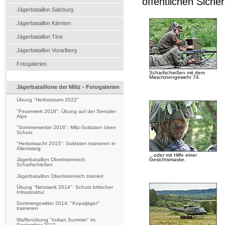
öffentlichen Sicher
Jägerbataillon Salzburg
Jägerbataillon Kärnten
Jägerbataillon Tirol
Jägerbataillon Vorarlberg
Fotogalerien
Scharfschießen mit dem
Maschinengewehr 74.
Jägerbataillone der Miliz - Fotogalerien
Übung "Herbststurm 2022"
"Feuerwerk 2018": Übung auf der Seetaler
Alpe
"Sommerwetter 2016": Miliz-Soldaten üben
Schutz
"Herbstwacht 2015": Soldaten trainieren in
Allentsteig
...oder mit Hilfe einer
Gesichtsmaske.
Jägerbataillon Oberösterreich:
Scharfschießen
Jägerbataillon Oberösterreich trainiert
Übung "Netzwerk 2014": Schutz kritischer
Infrastruktur
Sommergewitter 2014: "Kopaljäger"
trainieren
Waffenübung "Indian Summer" im
September 2012