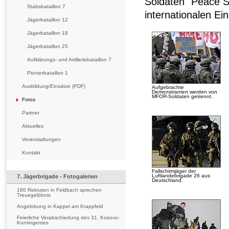
Soldaten "Peace S
Stabsbataillon 7
internationalen E
Jägerbataillon 12
Jägerbataillon 18
Jägerbataillon 25
Aufklärungs- und Artilleriebataillon 7
Pionierbataillon 1
Ausbildung/Einsätze (PDF)
Aufgebrachte
Demonstranten werden von
MFOR-Soldaten getrennt.
Fotos
Partner
Aktuelles
Veranstaltungen
Kontakt
Fallschirmjäger der
Luftlandebrigade 26 aus
7. Jägerbrigade - Fotogalerien
Deutschland.
160 Rekruten in Feldbach sprechen
Treuegelöbnis
Angelobung in Kappel am Krappfeld
Feierliche Verabschiedung des 31. Kosovo-
Kontingentes