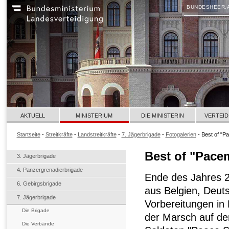
BUNDESHEER.
AKTUELL
MINISTERIUM
DIE MINISTERIN
VERTEID
Startseite
-
Streitkräfte
-
Landstreitkräfte
-
7. Jägerbrigade
-
Fotogalerien
- Best of "P
Best of "Pace
3. Jägerbrigade
4. Panzergrenadierbrigade
Ende des Jahres 2
6. Gebirgsbrigade
aus Belgien, Deut
7. Jägerbrigade
Vorbereitungen in 
Die Brigade
der Marsch auf den
Die Verbände