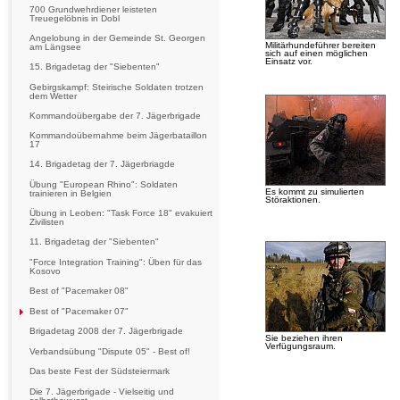
700 Grundwehrdiener leisteten
Treuegelöbnis in Dobl
Angelobung in der Gemeinde St. Georgen
Militärhundeführer bereiten
am Längsee
sich auf einen möglichen
Einsatz vor.
15. Brigadetag der "Siebenten"
Gebirgskampf: Steirische Soldaten trotzen
dem Wetter
Kommandoübergabe der 7. Jägerbrigade
Kommandoübernahme beim Jägerbataillon
17
14. Brigadetag der 7. Jägerbriagde
Übung "European Rhino": Soldaten
Es kommt zu simulierten
trainieren in Belgien
Störaktionen.
Übung in Leoben: "Task Force 18" evakuiert
Zivilisten
11. Brigadetag der "Siebenten"
"Force Integration Training": Üben für das
Kosovo
Best of "Pacemaker 08"
Best of "Pacemaker 07"
Brigadetag 2008 der 7. Jägerbrigade
Sie beziehen ihren
Verfügungsraum.
Verbandsübung "Dispute 05" - Best of!
Das beste Fest der Südsteiermark
Die 7. Jägerbrigade - Vielseitig und