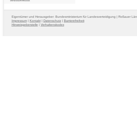
selbstbewusst
Eigentümer und Herausgeber: Bundesministerium für Landesverteidigung | Roßauer Lä
Impressum
|
Kontakt
|
Datenschutz
|
Barrierefreiheit
Hinweisgeberstelle
|
Verhaltenskodex