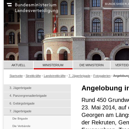
BUNDESHEER.
AKTUELL
MINISTERIUM
DIE MINISTERIN
VERTEID
Startseite
-
Streitkräfte
-
Landstreitkräfte
-
7. Jägerbrigade
-
Fotogalerien
- Angelobung
Angelobung i
3. Jägerbrigade
4. Panzergrenadierbrigade
Rund 450 Grundwe
6. Gebirgsbrigade
23. Mai 2014, auf
7. Jägerbrigade
Georgen am Längse
Die Brigade
der Rekruten, Gem
Die Verbände