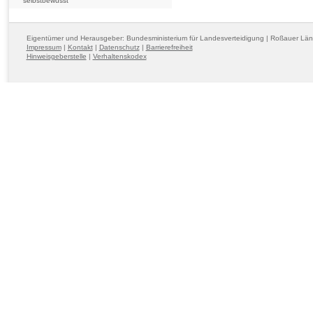
selbstbewusst
Eigentümer und Herausgeber: Bundesministerium für Landesverteidigung | Roßauer Lä
Impressum
|
Kontakt
|
Datenschutz
|
Barrierefreiheit
Hinweisgeberstelle
|
Verhaltenskodex