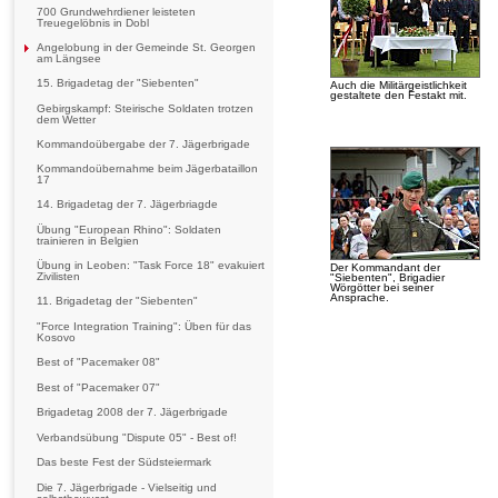
700 Grundwehrdiener leisteten
Treuegelöbnis in Dobl
Angelobung in der Gemeinde St. Georgen
am Längsee
15. Brigadetag der "Siebenten"
Auch die Militärgeistlichkeit
gestaltete den Festakt mit.
Gebirgskampf: Steirische Soldaten trotzen
dem Wetter
Kommandoübergabe der 7. Jägerbrigade
Kommandoübernahme beim Jägerbataillon
17
14. Brigadetag der 7. Jägerbriagde
Übung "European Rhino": Soldaten
trainieren in Belgien
Übung in Leoben: "Task Force 18" evakuiert
Der Kommandant der
Zivilisten
"Siebenten", Brigadier
Wörgötter bei seiner
Ansprache.
11. Brigadetag der "Siebenten"
"Force Integration Training": Üben für das
Kosovo
Best of "Pacemaker 08"
Best of "Pacemaker 07"
Brigadetag 2008 der 7. Jägerbrigade
Verbandsübung "Dispute 05" - Best of!
Das beste Fest der Südsteiermark
Die 7. Jägerbrigade - Vielseitig und