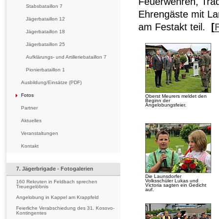
Feuerwehren, Trad
Stabsbataillon 7
Ehrengäste mit L
Jägerbataillon 12
am Festakt teil.
[
Jägerbataillon 18
Jägerbataillon 25
Aufklärungs- und Artilleriebataillon 7
Pionierbataillon 1
Ausbildung/Einsätze (PDF)
Fotos
Oberst Meurers meldet den
Beginn der
Angelobungsfeier.
Partner
Aktuelles
Veranstaltungen
Kontakt
7. Jägerbrigade - Fotogalerien
Die Launsdorfer
Volksschüler Lukas und
160 Rekruten in Feldbach sprechen
Victoria sagten ein Gedicht
Treuegelöbnis
auf.
Angelobung in Kappel am Krappfeld
Feierliche Verabschiedung des 31. Kosovo-
Kontingentes