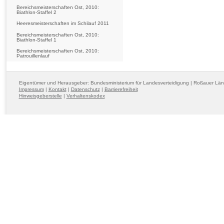
Bereichsmeisterschaften Ost, 2010:
Biathlon-Staffel 2
Heeresmeisterschaften im Schilauf 2011
Bereichsmeisterschaften Ost, 2010:
Biathlon-Staffel 1
Bereichsmeisterschaften Ost, 2010:
Patrouillenlauf
Eigentümer und Herausgeber: Bundesministerium für Landesverteidigung | Roßauer Lä
Impressum
|
Kontakt
|
Datenschutz
|
Barrierefreiheit
Hinweisgeberstelle
|
Verhaltenskodex