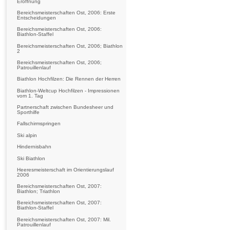
Eröffnung
Bereichsmeisterschaften Ost, 2006: Erste
Entscheidungen
Bereichsmeisterschaften Ost, 2006:
Biathlon-Staffel
Bereichsmeisterschaften Ost, 2006; Biathlon
2
Bereichsmeisterschaften Ost, 2006;
Patrouillenlauf
Biathlon Hochfilzen: Die Rennen der Herren
Biathlon-Weltcup Hochfilzen - Impressionen
vom 1. Tag
Partnerschaft zwischen Bundesheer und
Sporthilfe
Fallschirmspringen
Ski alpin
Hindernisbahn
Ski Biathlon
Heeresmeisterschaft im Orientierungslauf
2006
Bereichsmeisterschaften Ost, 2007:
Biathlon; Triathlon
Bereichsmeisterschaften Ost, 2007:
Biathlon-Staffel
Bereichsmeisterschaften Ost, 2007: Mil.
Patrouillenlauf