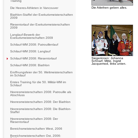
Training
Die Atlethen geben alles.
Die Heeres-Athleten in Vancouver
Biathlon-Staffel der Exekutivmeisterschaften
2009
Riesentorlauf der Exekutivmeisterschaften
2009
Langlauf-Bewerb der
Exekutivmeisterschaften 2009
Schilauf-WM 2008: Patrouillenlauf
Schilauf-WM 2008: Langlauf
Siegerinnen: Johanna
Schilauf-WM 2008: Riesentorlauf
Schnarf, Mitte, Ingrid
Jacquemod, links unten.
Schilauf-WM 2008: Biathlon
Eroffnungsfeier der 50. Weltmeisterschaften
im Schilauf
Erstes Training für die 50. Militär-WM im
Schilauf
Heeresmeisterschaften 2008: Patrouille als
Abschluss
Heeresmeisterschaften 2008: Der Biathlon
Heeresmeisterschaften 2008: Die Biathlon-
Staffel
Heeresmeisterschaften 2008: Der
Riesentorlauf
Bereichsmeisterschaften West, 2006
Bereichsmeisterschaften Ost, 2006: