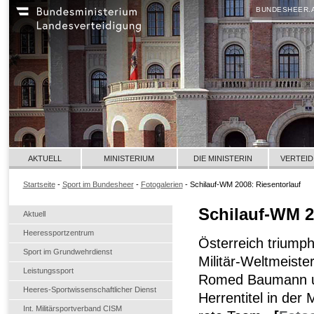
BUNDESHEER.
AKTUELL
MINISTERIUM
DIE MINISTERIN
VERTEID
Startseite
-
Sport im Bundesheer
-
Fotogalerien
- Schilauf-WM 2008: Riesentorlauf
Schilauf-WM 2
Aktuell
Heeressportzentrum
Österreich triumph
Sport im Grundwehrdienst
Militär-Weltmeiste
Leistungssport
Romed Baumann u
Heeres-Sportwissenschaftlicher Dienst
Herrentitel in der
Int. Militärsportverband CISM