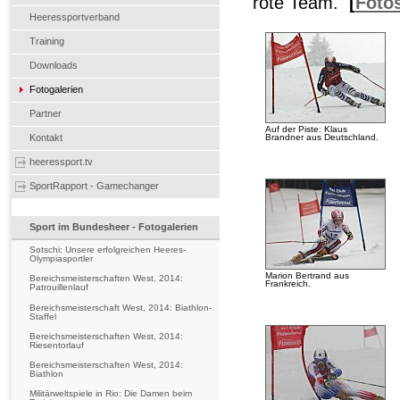
rote Team.
[
Foto
Heeressportverband
Training
Downloads
Fotogalerien
Partner
Auf der Piste: Klaus
Kontakt
Brandner aus Deutschland.
heeressport.tv
SportRapport - Gamechanger
Sport im Bundesheer - Fotogalerien
Sotschi: Unsere erfolgreichen Heeres-
Olympiasportler
Marion Bertrand aus
Bereichsmeisterschaften West, 2014:
Frankreich.
Patrouillenlauf
Bereichsmeisterschaft West, 2014: Biathlon-
Staffel
Bereichsmeisterschaften West, 2014:
Riesentorlauf
Bereichsmeisterschaften West, 2014:
Biathlon
Militärweltspiele in Rio: Die Damen beim