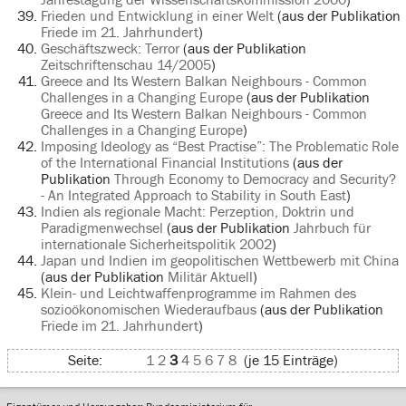
Frieden und Entwicklung in einer Welt
(aus der Publikation
Friede im 21. Jahrhundert
)
Geschäftszweck: Terror
(aus der Publikation
Zeitschriftenschau 14/2005
)
Greece and Its Western Balkan Neighbours - Common
Challenges in a Changing Europe
(aus der Publikation
Greece and Its Western Balkan Neighbours - Common
Challenges in a Changing Europe
)
Imposing Ideology as “Best Practise”: The Problematic Role
of the International Financial Institutions
(aus der
Publikation
Through Economy to Democracy and Security?
- An Integrated Approach to Stability in South East
)
Indien als regionale Macht: Perzeption, Doktrin und
Paradigmenwechsel
(aus der Publikation
Jahrbuch für
internationale Sicherheitspolitik 2002
)
Japan und Indien im geopolitischen Wettbewerb mit China
(aus der Publikation
Militär Aktuell
)
Klein- und Leichtwaffenprogramme im Rahmen des
sozioökonomischen Wiederaufbaus
(aus der Publikation
Friede im 21. Jahrhundert
)
Seite:
1
2
3
4
5
6
7
8
(je 15 Einträge)