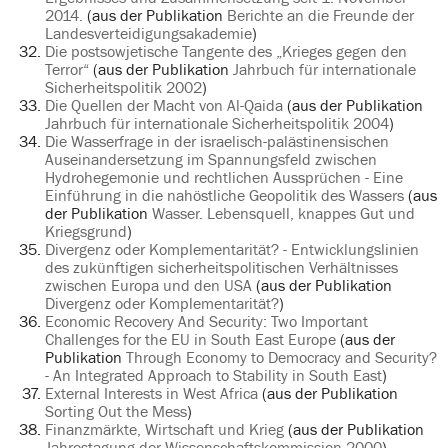
2014.
(aus der Publikation
Berichte an die Freunde der
Landesverteidigungsakademie
)
Die postsowjetische Tangente des „Krieges gegen den
Terror“
(aus der Publikation
Jahrbuch für internationale
Sicherheitspolitik 2002
)
Die Quellen der Macht von Al-Qaida
(aus der Publikation
Jahrbuch für internationale Sicherheitspolitik 2004
)
Die Wasserfrage in der israelisch-palästinensischen
Auseinandersetzung im Spannungsfeld zwischen
Hydrohegemonie und rechtlichen Aussprüchen - Eine
Einführung in die nahöstliche Geopolitik des Wassers
(aus
der Publikation
Wasser. Lebensquell, knappes Gut und
Kriegsgrund
)
Divergenz oder Komplementarität? - Entwicklungslinien
des zukünftigen sicherheitspolitischen Verhältnisses
zwischen Europa und den USA
(aus der Publikation
Divergenz oder Komplementarität?
)
Economic Recovery And Security: Two Important
Challenges for the EU in South East Europe
(aus der
Publikation
Through Economy to Democracy and Security?
- An Integrated Approach to Stability in South East
)
External Interests in West Africa
(aus der Publikation
Sorting Out the Mess
)
Finanzmärkte, Wirtschaft und Krieg
(aus der Publikation
Jahrestagung der Wissenschaftskommission 2000
)