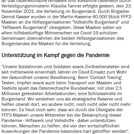
an das Österreichische Hilfswerk und Volkshilfe Österreich durch
Verteidigungsministerin Klaudia Tanner erfolgte gestern, den 23.
November 2021, die Verteilung im Burgenland. Durch Brigadier
Gernot Gasser wurden in der Martin-Kaserne 40.000 Stück FFP2-
Masken an die Hilfsorganisationen "Volkshilfe Burgenland" und
"Hilfswerk Burgenland" übergeben. Diese Masken sollen vor
allem hilfsbedürftige Mitmenschen vor Covid-19 schützen.
Gemeinsam übernahmen die beiden Hilfsorganisationen des
Burgenlandes die Masken für die Verteilung.
Unterstützung im Kampf gegen die Pandemie
"Unsere Soldatinnen und Soldaten sowie Zivilbediensteten sind
seit mittlerweile eineinhalb Jahren im Covid-Einsatz zum Wohl
der Gesundheit unserer Bevölkerung. Beim 'Contact Tracing',
Testen, Impfen sowie auch beim Transport von Masken und
Testkits spielt das Österreichische Bundesheer, mit über 2,5
Millionen geleisteten Arbeitsstunden, eine Schlüsselrolle im
Burgenland. Wir verstehen uns als strategische Reserve und
helfen überall dort, wo andere nicht, noch nicht oder nicht mehr
können. Es freut mich sehr, dass wir durch die Übergabe der
FFP2-Masken unsere Mitstreiter bei der Bekämpfung dieser
Pandemie - Hilfswerk und Volkshilfe - dabei unterstützen
können, Menschen zu helfen, die von den wirtschaftlichen
Auswirkungen der Pandemie besonders hart getroffen werden",