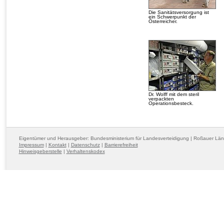
Die Sanitätsversorgung ist
ein Schwerpunkt der
Österreicher.
Dr. Wolff mit dem steril
verpackten
Operationsbesteck.
Eigentümer und Herausgeber: Bundesministerium für Landesverteidigung | Roßauer Lä
Impressum
|
Kontakt
|
Datenschutz
|
Barrierefreiheit
Hinweisgeberstelle
|
Verhaltenskodex