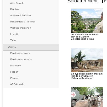
Soldaten nicht.
[
F
ABC-Abwehr
Pioniere
Artillerie & Aufklärer
Militärmusik & Protokoll
Wichtige Personen
Logistik
Die Österreicher befinden
sich seit März im
Einsatzgebiet in Mali.
Tiere
Videos
Einsätze im Inland
Einsätze im Ausland
Infanterie
Flieger
Ein typisches Dorf in Mali am
Rande der Straße in
Richtung Koulikoro.
Panzer
ABC-Abwehr