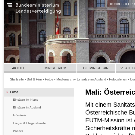
BUNDESHEER.
AKTUELL
MINISTERIUM
DIE MINISTERIN
VERTEID
Startseite
-
Bild & Film
-
Fotos
-
Medienarchiv Einsätze im Ausland
-
Fotogalerien
-
Bun
Mali: Österrei
Fotos
Einsätze im Inland
Mit einem Sanitäts
Einsätze im Ausland
Österreichische Bu
Infanterie
EUTM-Mission ist 
Flieger & Fliegerabwehr
Sicherheitskräfte 
Panzer