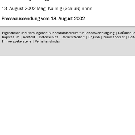
13. August 2002 Mag. Kullnig (Schluß) nnnn
Presseaussendung vom 13. August 2002
Eigentümer und Herausgeber: Bundesministerium für Landesverteidigung | Roßauer L
Impressum
|
Kontakt
|
Datenschutz
|
Barrierefreiheit
|
English
|
bundesheer.at
|
Sei
Hinweisgeberstelle
|
Verhaltenskodex