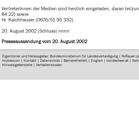
VertreterInnen der Medien sind herzlich eingeladen, daran teilz
84 22) sowie
Hr. Kalchhauser (0676/51 95 332).
20. August 2002 (Schluss) nnnn
Presseaussendung vom 20. August 2002
Eigentümer und Herausgeber: Bundesministerium für Landesverteidigung | Roßauer L
Impressum
|
Kontakt
|
Datenschutz
|
Barrierefreiheit
|
English
|
bundesheer.at
|
Sei
Hinweisgeberstelle
|
Verhaltenskodex