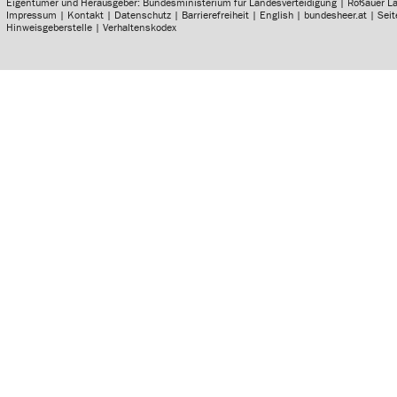
Eigentümer und Herausgeber: Bundesministerium für Landesverteidigung | Roßauer L
Impressum
|
Kontakt
|
Datenschutz
|
Barrierefreiheit
|
English
|
bundesheer.at
|
Sei
Hinweisgeberstelle
|
Verhaltenskodex