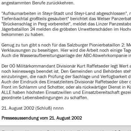
angestammten Berufe zurückkehren.
"Aufräumarbeiten in Steyr-Stadt und Steyr-Land abgeschlossen", 
Tiefenbachtal großteils gesäubert" berichtet das Welser Panzerba
"Brückenschlag in Perg vorbereitet", meldet das Linzer Panzestabs
Jägerbataillon 24 melden die gröbsten Unwetterschäden im Hochwa
bekommen zu haben.
Genug zu tun gibt s noch für das Salzburger Pionierbataillon 2: 
Verklausungen zu beseitigen. Hier wird die Arbeit noch einige Ta
Auch die Wasseraufbereitungsanlage der ABC-Abwehrkompanie in 
Der OÖ Militärkommandant Divisionär Kurt Raffetseder legt Wert a
noch keineswegs beendet ist. Den Gemeinden und Behörden steht
einzubringen, die nach Prüfung der Sachlage und Verfügbarkeit d
Auch der Eindruck des Einsatzleiters Divisionär Raffetseder über d
Front im Schlamm und Schotter, oder als rückwärtiger Dienst in 
ALLE haben höchsten Einsatzwillen und Einsatzbereitschaft gezei
geordnete Lebensbedingungen zu schaffen.
21. August 2002 (Schluß) nnnn
Presseaussendung vom 21. August 2002