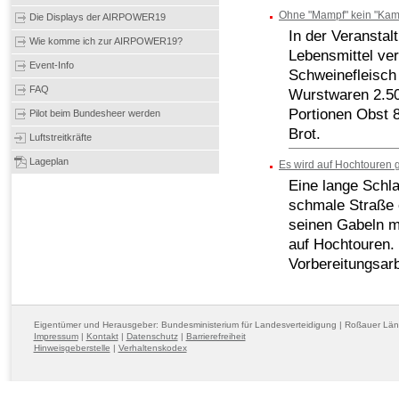
Ohne "Mampf" kein "Kam
Die Displays der AIRPOWER19
In der Veransta
Wie komme ich zur AIRPOWER19?
Lebensmittel ver
Event-Info
Schweinefleisch
FAQ
Wurstwaren 2.50
Portionen Obst
Pilot beim Bundesheer werden
Brot.
Luftstreitkräfte
Lageplan
Es wird auf Hochtouren g
Eine lange Schl
schmale Straße e
seinen Gabeln mi
auf Hochtouren. 
Vorbereitungsarb
Eigentümer und Herausgeber: Bundesministerium für Landesverteidigung | Roßauer Lä
Impressum
|
Kontakt
|
Datenschutz
|
Barrierefreiheit
Hinweisgeberstelle
|
Verhaltenskodex