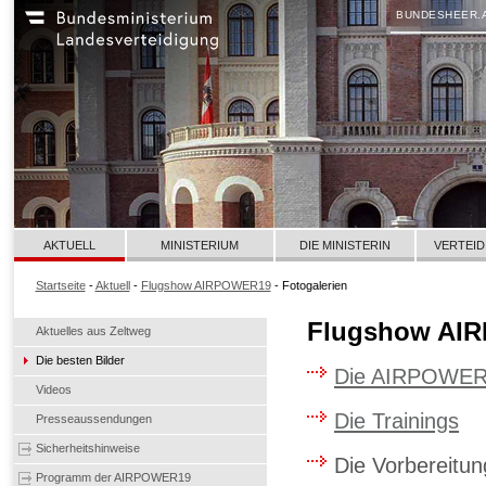
BUNDESHEER.
AKTUELL
MINISTERIUM
DIE MINISTERIN
VERTEID
Startseite
-
Aktuell
-
Flugshow AIRPOWER19
- Fotogalerien
Flugshow AIR
Aktuelles aus Zeltweg
Die besten Bilder
Die AIRPOWER
Videos
Die Trainings
Presseaussendungen
Sicherheitshinweise
Die Vorbereitu
Programm der AIRPOWER19