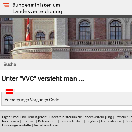
Suche
Unter "VVC" versteht man ...
Versorgungs-Vorgangs-Code
Eigentümer und Herausgeber: Bundesministerium für Landesverteidigung | Roßauer L
Impressum
|
Kontakt
|
Datenschutz
|
Barrierefreiheit
|
English
|
bundesheer.at
|
Sei
Hinweisgeberstelle
|
Verhaltenskodex