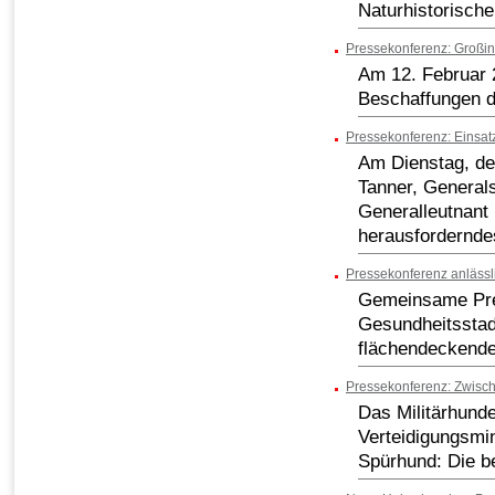
Naturhistorisc
Pressekonferenz: Großi
Am 12. Februar 2
Beschaffungen 
Pressekonferenz: Einsa
Am Dienstag, den
Tanner, Generals
Generalleutnant 
herausfordernde
Pressekonferenz anlässl
Gemeinsame Pres
Gesundheitsstadt
flächendeckende
Pressekonferenz: Zwisc
Das Militärhund
Verteidigungsmin
Spürhund: Die b