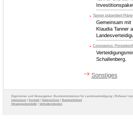
Investitionspaket
Tanner präsentiert Plän
Gemeinsam mit G
Klaudia Tanner a
Landesverteidigu
Coronavirus: Pressekon
Verteidigungsmin
Schallenberg.
Sonstiges
Eigentümer und Herausgeber: Bundesministerium für Landesverteidigung | Roßauer Lä
Impressum
|
Kontakt
|
Datenschutz
|
Barrierefreiheit
Hinweisgeberstelle
|
Verhaltenskodex