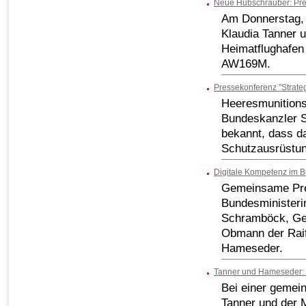
Neue Hubschrauber: Pres
Am Donnerstag, 
Klaudia Tanner 
Heimatflughafe
AW169M.
Pressekonferenz "Strate
Heeresmunitionsa
Bundeskanzler S
bekannt, dass d
Schutzausrüstung
Digitale Kompetenz im 
Gemeinsame Pres
Bundesministerin
Schramböck, Gen
Obmann der Raif
Hameseder.
Tanner und Hameseder: "
Bei einer gemei
Tanner und der 