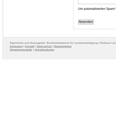
Um automatisierten Spam-Ve
Eigentümer und Herausgeber: Bundesministerium für Landesverteidigung | Roßauer Lä
Impressum
|
Kontakt
|
Datenschutz
|
Barrierefreiheit
Hinweisgeberstelle
|
Verhaltenskodex