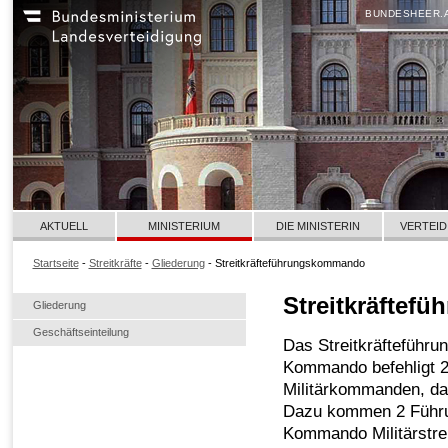
BUNDESHEER.
AKTUELL
MINISTERIUM
DIE MINISTERIN
VERTEID
Startseite
-
Streitkräfte
-
Gliederung
- Streitkräfteführungskommando
Streitkräfte
Gliederung
Geschäftseinteilung
Das Streitkräfteführ
Kommando befehligt 2 
Militärkommanden, da
Dazu kommen 2 Führu
Kommando Militärstrei