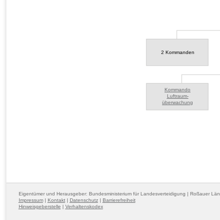
2 Kommanden
Kommando
Luftraum-
überwachung
Eigentümer und Herausgeber: Bundesministerium für Landesverteidigung | Roßauer Lä
Impressum
|
Kontakt
|
Datenschutz
|
Barrierefreiheit
Hinweisgeberstelle
|
Verhaltenskodex