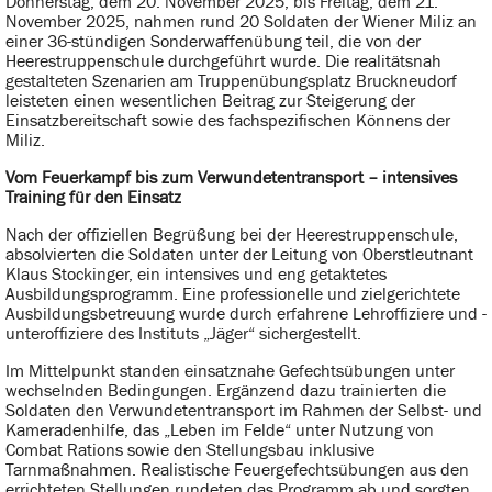
Donnerstag, dem 20. November 2025, bis Freitag, dem 21.
November 2025, nahmen rund 20 Soldaten der Wiener Miliz an
einer 36-stündigen Sonderwaffenübung teil, die von der
Heerestruppenschule durchgeführt wurde. Die realitätsnah
gestalteten Szenarien am Truppenübungsplatz Bruckneudorf
leisteten einen wesentlichen Beitrag zur Steigerung der
Einsatzbereitschaft sowie des fachspezifischen Könnens der
Miliz.
Vom Feuerkampf bis zum Verwundetentransport – intensives
Training für den Einsatz
Nach der offiziellen Begrüßung bei der Heerestruppenschule,
absolvierten die Soldaten unter der Leitung von Oberstleutnant
Klaus Stockinger, ein intensives und eng getaktetes
Ausbildungsprogramm. Eine professionelle und zielgerichtete
Ausbildungsbetreuung wurde durch erfahrene Lehroffiziere und -
unteroffiziere des Instituts „Jäger“ sichergestellt.
Im Mittelpunkt standen einsatznahe Gefechtsübungen unter
wechselnden Bedingungen. Ergänzend dazu trainierten die
Soldaten den Verwundetentransport im Rahmen der Selbst- und
Kameradenhilfe, das „Leben im Felde“ unter Nutzung von
Combat Rations sowie den Stellungsbau inklusive
Tarnmaßnahmen. Realistische Feuergefechtsübungen aus den
errichteten Stellungen rundeten das Programm ab und sorgten