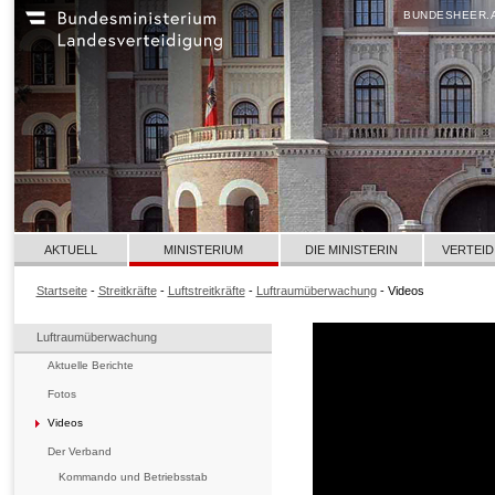
BUNDESHEER.
AKTUELL
MINISTERIUM
DIE MINISTERIN
VERTEID
Startseite
-
Streitkräfte
-
Luftstreitkräfte
-
Luftraumüberwachung
- Videos
Luftraumüberwachung
Aktuelle Berichte
Fotos
Videos
Der Verband
Kommando und Betriebsstab