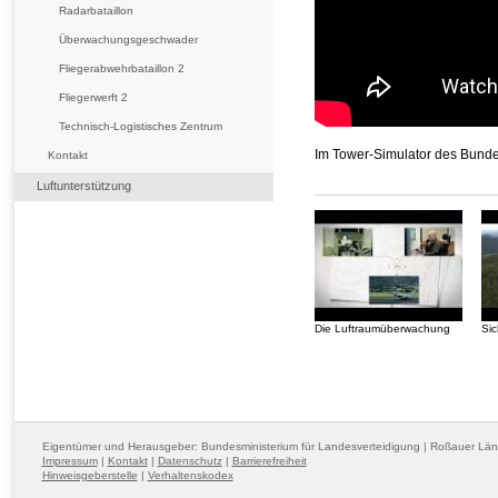
Radarbataillon
Überwachungsgeschwader
Fliegerabwehrbataillon 2
Fliegerwerft 2
Technisch-Logistisches Zentrum
Im Tower-Simulator des Bund
Kontakt
Luftunterstützung
Die Luftraumüberwachung
Sic
Eigentümer und Herausgeber: Bundesministerium für Landesverteidigung | Roßauer Lä
Impressum
|
Kontakt
|
Datenschutz
|
Barrierefreiheit
Hinweisgeberstelle
|
Verhaltenskodex