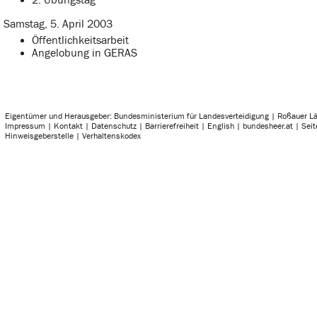
2. Übungstag
Samstag, 5. April 2003
Öffentlichkeitsarbeit
Angelobung in GERAS
Eigentümer und Herausgeber: Bundesministerium für Landesverteidigung | Roßauer L
Impressum
|
Kontakt
|
Datenschutz
|
Barrierefreiheit
|
English
|
bundesheer.at
|
Sei
Hinweisgeberstelle
|
Verhaltenskodex