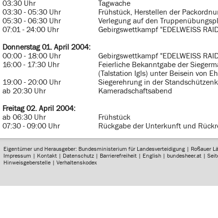
03:30 Uhr
Tagwache
03:30 - 05:30 Uhr
Frühstück, Herstellen der Packordn
05:30 - 06:30 Uhr
Verlegung auf den Truppenübungsp
07:01 - 24:00 Uhr
Gebirgswettkampf "EDELWEISS RAI
Donnerstag 01. April 2004:
00:00 - 18:00 Uhr
Gebirgswettkampf "EDELWEISS RAI
16:00 - 17:30 Uhr
Feierliche Bekanntgabe der Siegerm
(Talstation Igls) unter Beisein von E
19:00 - 20:00 Uhr
Siegerehrung in der Standschützen
ab 20:30 Uhr
Kameradschaftsabend
Freitag 02. April 2004:
ab 06:30 Uhr
Frühstück
07:30 - 09:00 Uhr
Rückgabe der Unterkunft und Rückre
Eigentümer und Herausgeber: Bundesministerium für Landesverteidigung | Roßauer L
Impressum
|
Kontakt
|
Datenschutz
|
Barrierefreiheit
|
English
|
bundesheer.at
|
Sei
Hinweisgeberstelle
|
Verhaltenskodex