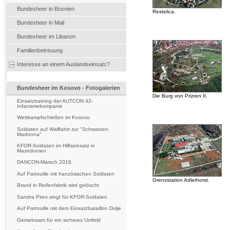
Bundesheer in Bosnien
Restelica.
Bundesheer in Mali
Bundesheer im Libanon
Familienbetreuung
Interesse an einem Auslandseinsatz?
Bundesheer im Kosovo - Fotogalerien
Die Burg von Prizren II.
Einsatztraining der AUTCON 42-
Infanteriekompanie
Wettkampfschießen im Kosovo
Soldaten auf Wallfahrt zur "Schwarzen
Madonna"
KFOR-Soldaten im Hilfseinsatz in
Mazedonien
DANCON-Marsch 2016
Auf Patrouille mit französischen Soldaten
Grenzstation Adlerhorst.
Brand in Reifenfabrik wird gelöscht
Sandra Pires singt für KFOR-Soldaten
Auf Patrouille mit dem Einsatzbataillon Dulje
Gemeinsam für ein sicheres Umfeld