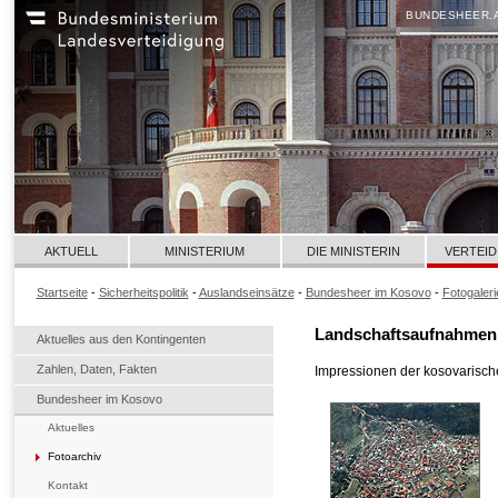
BUNDESHEER.
AKTUELL
MINISTERIUM
DIE MINISTERIN
VERTEID
Startseite
-
Sicherheitspolitik
-
Auslandseinsätze
-
Bundesheer im Kosovo
-
Fotogaleri
Landschaftsaufnahmen
Aktuelles aus den Kontingenten
Zahlen, Daten, Fakten
Impressionen der kosovarisc
Bundesheer im Kosovo
Aktuelles
Fotoarchiv
Kontakt