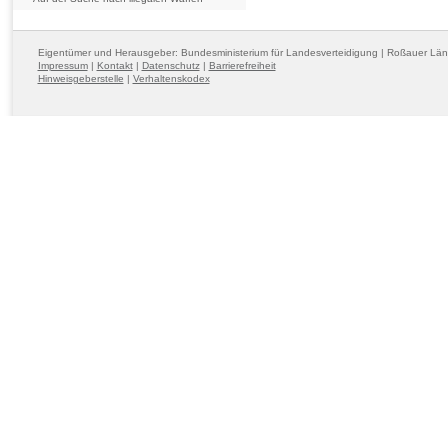
Eigentümer und Herausgeber: Bundesministerium für Landesverteidigung | Roßauer Lä
Impressum
|
Kontakt
|
Datenschutz
|
Barrierefreiheit
Hinweisgeberstelle
|
Verhaltenskodex