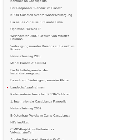
Kontrolle an Checkpoints
Der Radpanzer "Pandur" im Einsatz
KFOR-Soldaten sichern Wasserversorgung
Ein neues Zuhause für Familie Daka
Operation "Xerxes II"
Weihnachten 2007: Besuch von Minister
Darabos
Verteidigungsminister Darabos zu Besuch im
Kosovo
Nationalfeiertag 2006
Medal Parade AUCON14
Die Mobilitätsgarantie: der
Instandsetzungszug
Besuch von Verteidigungsminister Platter
Landschaftsaufnahmen
Parlamentarier besuchen KFOR-Soldaten
1. Internationale Casablanca Patrouille
Nationalfeiertag 2007
Brückenbau-Projekt im Camp Casablanca
Hilfe im Alltag
CIMIC-Projekt: multiethnisches
Volkstanztreffen
Auf der Suche nach illegalen Waffen