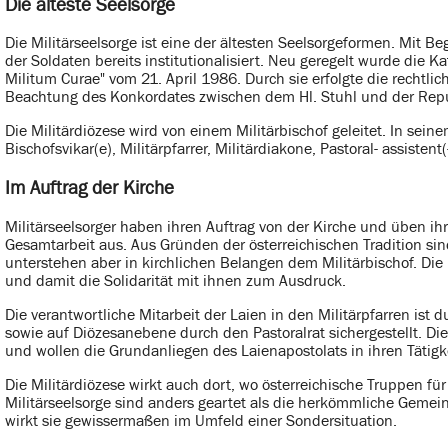
Die älteste Seelsorge
Die Militärseelsorge ist eine der ältesten Seelsorgeformen. Mit B
der Soldaten bereits institutionalisiert. Neu geregelt wurde die Ka
Militum Curae" vom 21. April 1986. Durch sie erfolgte die rechtlic
Beachtung des Konkordates zwischen dem Hl. Stuhl und der Repub
Die Militärdiözese wird von einem Militärbischof geleitet. In sei
Bischofsvikar(e), Militärpfarrer, Militärdiakone, Pastoral- assisten
Im Auftrag der Kirche
Militärseelsorger haben ihren Auftrag von der Kirche und üben ihr
Gesamtarbeit aus. Aus Gründen der österreichischen Tradition sind
unterstehen aber in kirchlichen Belangen dem Militärbischof. Die 
und damit die Solidarität mit ihnen zum Ausdruck.
Die verantwortliche Mitarbeit der Laien in den Militärpfarren ist
sowie auf Diözesanebene durch den Pastoralrat sichergestellt. Die
und wollen die Grundanliegen des Laienapostolats in ihren Tätigk
Die Militärdiözese wirkt auch dort, wo österreichische Truppen fü
Militärseelsorge sind anders geartet als die herkömmliche Geme
wirkt sie gewissermaßen im Umfeld einer Sondersituation.