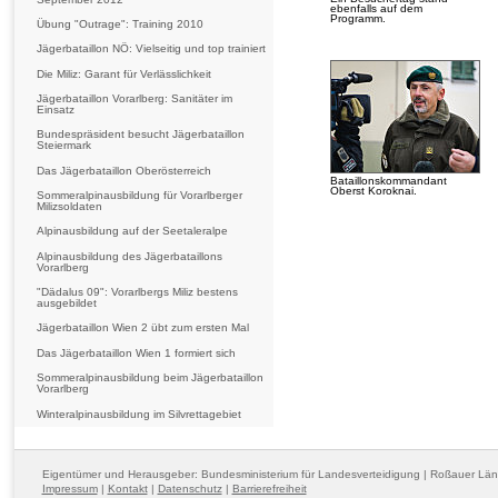
ebenfalls auf dem
Programm.
Übung "Outrage": Training 2010
Jägerbataillon NÖ: Vielseitig und top trainiert
Die Miliz: Garant für Verlässlichkeit
Jägerbataillon Vorarlberg: Sanitäter im
Einsatz
Bundespräsident besucht Jägerbataillon
Steiermark
Das Jägerbataillon Oberösterreich
Bataillonskommandant
Oberst Koroknai.
Sommeralpinausbildung für Vorarlberger
Milizsoldaten
Alpinausbildung auf der Seetaleralpe
Alpinausbildung des Jägerbataillons
Vorarlberg
"Dädalus 09": Vorarlbergs Miliz bestens
ausgebildet
Jägerbataillon Wien 2 übt zum ersten Mal
Das Jägerbataillon Wien 1 formiert sich
Sommeralpinausbildung beim Jägerbataillon
Vorarlberg
Winteralpinausbildung im Silvrettagebiet
Eigentümer und Herausgeber: Bundesministerium für Landesverteidigung | Roßauer Lä
Impressum
|
Kontakt
|
Datenschutz
|
Barrierefreiheit