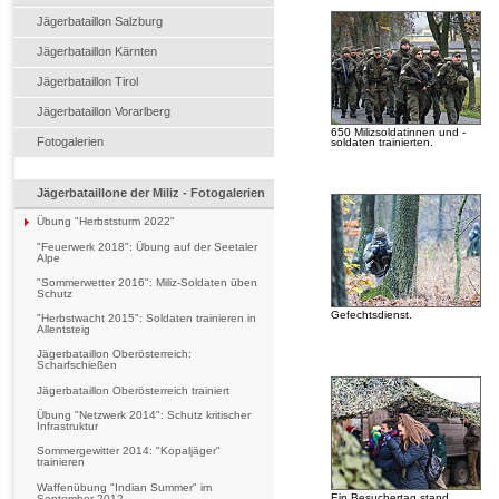
Jägerbataillon Salzburg
Jägerbataillon Kärnten
Jägerbataillon Tirol
Jägerbataillon Vorarlberg
650 Milizsoldatinnen und -
Fotogalerien
soldaten trainierten.
Jägerbataillone der Miliz - Fotogalerien
Übung "Herbststurm 2022"
"Feuerwerk 2018": Übung auf der Seetaler
Alpe
"Sommerwetter 2016": Miliz-Soldaten üben
Schutz
Gefechtsdienst.
"Herbstwacht 2015": Soldaten trainieren in
Allentsteig
Jägerbataillon Oberösterreich:
Scharfschießen
Jägerbataillon Oberösterreich trainiert
Übung "Netzwerk 2014": Schutz kritischer
Infrastruktur
Sommergewitter 2014: "Kopaljäger"
trainieren
Waffenübung "Indian Summer" im
Ein Besuchertag stand
September 2012