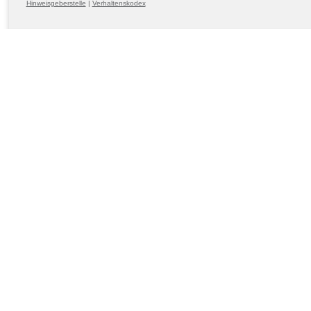
Hinweisgeberstelle
|
Verhaltenskodex