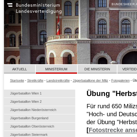
BUNDESHEER.
AKTUELL
MINISTERIUM
DIE MINISTERIN
VERTEID
Startseite
-
Streitkräfte
-
Landstreitkräfte
-
Jägerbataillone der Miliz
-
Fotogalerien
- Üb
Übung "Herbs
Jägerbataillon Wien 1
Jägerbataillon Wien 2
Für rund 650 Miliz
Jägerbataillon Niederösterreich
"Hoch- und Deutsc
Jägerbataillon Burgenland
der Übung "Herbst
Jägerbataillon Oberösterreich
[
Fotostrecke ans
Jägerbataillon Steiermark