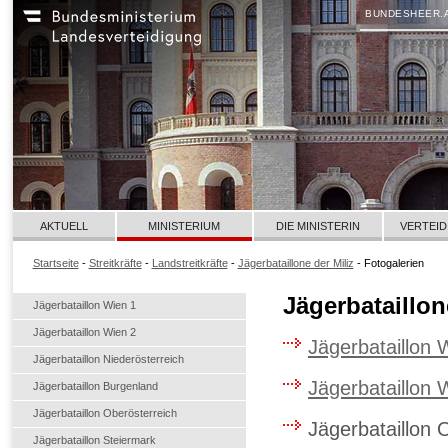
BUNDESHEER.
AKTUELL
MINISTERIUM
DIE MINISTERIN
VERTEID
Startseite
-
Streitkräfte
-
Landstreitkräfte
-
Jägerbataillone der Miliz
- Fotogalerien
Jägerbataillon
Jägerbataillon Wien 1
Jägerbataillon Wien 2
Jägerbataillon 
Jägerbataillon Niederösterreich
Jägerbataillon 
Jägerbataillon Burgenland
Jägerbataillon Oberösterreich
Jägerbataillon 
Jägerbataillon Steiermark