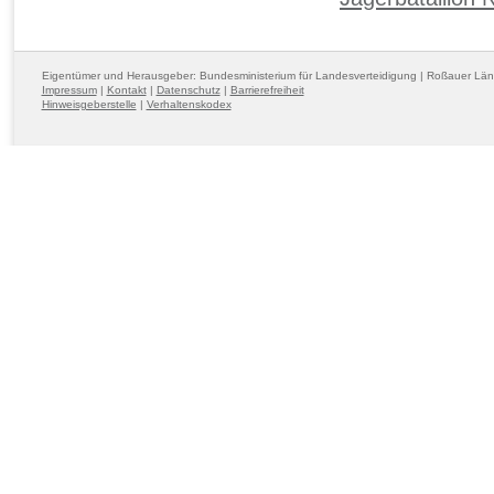
Eigentümer und Herausgeber: Bundesministerium für Landesverteidigung | Roßauer Lä
Impressum
|
Kontakt
|
Datenschutz
|
Barrierefreiheit
Hinweisgeberstelle
|
Verhaltenskodex