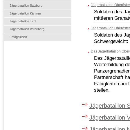
Jägerbataillon Oberöster
Jägerbataillon Salzburg
Soldaten des Jäg
Jägerbataillon Kärnten
mittleren Grana
Jägerbataillon Tirol
Jägerbataillon Oberösterr
Jägerbataillon Vorarlberg
Soldaten des Jäg
Fotogalerien
Schwergewicht: 
Das Jägerbataillon Ober
Das Jägerbataill
Weiterbildung de
Panzergrenadierb
Partnerschaft ha
Fähigkeiten auc
stellen.
Jägerbataillon 
Jägerbataillon 
Jägerbataillon 