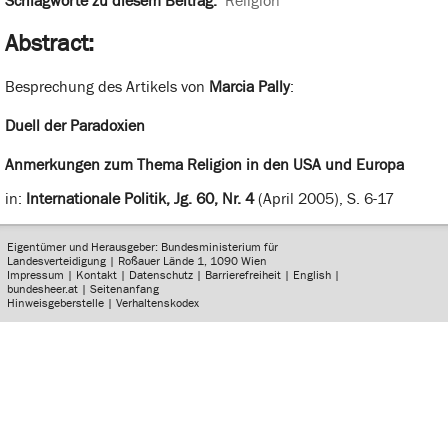
Schlagworte zu diesem Beitrag:
Religion
Abstract:
Besprechung des Artikels von
Marcia Pally
:
Duell der Paradoxien
Anmerkungen zum Thema Religion in den USA und Europa
in:
Internationale Politik, Jg. 60, Nr. 4
(April 2005), S. 6-17
Eigentümer und Herausgeber: Bundesministerium für
Landesverteidigung | Roßauer Lände 1, 1090 Wien
Impressum
|
Kontakt
|
Datenschutz
|
Barrierefreiheit
|
English
|
bundesheer.at
|
Seitenanfang
Hinweisgeberstelle
|
Verhaltenskodex