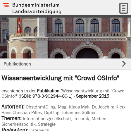
Publikationen
Wissensentwicklung mit "Crowd OSInfo"
erschienen in der
Publikation
"
Wissensentwicklung mit "Crowd
OSInfo"
" (ISBN: 978-3-902944-80-1) -
September 2015
Autor(en):
ObstdhmfD Ing. Mag. Klaus Mak
,
Dr. Joachim Klerx
,
Hans Christian Pilles
,
Dipl.Ing. Johannes Göllner
Themen:
Informationsgesellschaft, -technik, Medien
,
Sicherheitspolitik, Strategie
Region(en):
Österreich