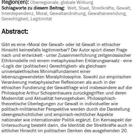
Region(en):
Überregionale, globale Wirkung
Schlagworte zu diesem Beitrag:
Welt
,
Staat
,
Streitkräfte
,
Gewalt
,
Interdependenz
,
Moral
,
Gewaltandrohung
,
Gewaltanwendung
,
Gerechtigkeit
,
Legitimität
Abstract:
Gibt es eine «Moral der Gewalt» oder ist Gewalt in ethischer
Hinsicht keinesfalls legitimierbar? Der Autor spürt dieser Frage
nach und entwickelt - unter Zusammenführung zeitgenössischer
Ethikmodelle mit einem metaphysischen Erklärungsansatz - eine
«Logik der (politischen) Gerechtigkeit» als gleichsam
universalethisches Minimalfundament einer
lebenszugewendeten Moralphilosophie. Sowohl zur empirischen
Verankerung metaphysischer Reflexionen als auch in der
ethischen Fundierung der Gewaltfrage wird insbesondere auf die
Philosophie Arthur Schopenhauers zurückgegriffen und deren
Modernität und Aktualität hervorgehoben. Philosophisch-
theoretische Überlegungen zur Gewalt in individueller wie
politisch-militärischer Perspektive werden durch die Darstellung
ideengeschichtlicher und empirisch-rechtlicher Aspekte
nationaler wie internationaler Politik ergänzt. Ein Kernaspekt der
Untersuchung besteht darin, die Identität der Streitkräfte auch in
sittlicher Hinsicht im politischen Denken des ausgehenden 20.