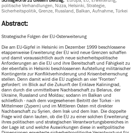
Schlagworte zu diesem Beitrag:
Europa
,
EU
,
Erweiterung
,
politische Verhandlungen
,
Nizza
,
Helsinki
,
Strategie
,
Sicherheitspolitik
,
Grenze
,
Russland
,
Balkan
,
Aufnahme
,
Türkei
Abstract:
Strategische Folgen der EU-Osterweiterung
Die am EU-Gipfel in Helsinki im Dezember 1999 beschlossene
etappenweise Erweiterung der EU wird neue Grenzen schaffen
und damit voraussichtlich auch neue sicherheitspolitische
Anforderungen an die EU und ihre Bereitschaft und Fähigkeit zu
der ebenfalls in Helsinki beschlossenen Aufstellung militärischer
Kontingente zur Konfliktverhinderung und Krisenbeherrschung
stellen. Denn damit wird die EU zugleich an vier "Fronten"
gefordert: im Blick auf die Zukunft der Enklave Kaliningrad,
dann durch die unmittelbare Nachbarschaft zu Belarus, der
Ukraine, Russland und Moldau; sodann im Balkan und
schließlich - nach dem vorgesehenen Beitritt der Türkei - im
Mittelmeer (Zypern) und im Mittleren Osten mit direkter
Nachbarschaft zu Syrien, dem Irak und dem Iran. Die doppelte
Frage wird dann lauten, ob die EU zu einer solchen Erweiterung
ihres politischen und strategischen Verantwortungsbereiches in
der Lage ist und welche Auswirkungen diese in weltpolitische
Dimensionen erweiterte sicherheitspolitische Verantwortung für