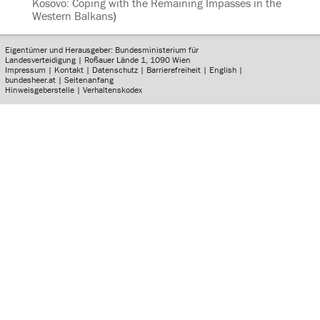
Kosovo: Coping with the Remaining Impasses in the
Western Balkans
)
Eigentümer und Herausgeber: Bundesministerium für
Landesverteidigung | Roßauer Lände 1, 1090 Wien
Impressum
|
Kontakt
|
Datenschutz
|
Barrierefreiheit
|
English
|
bundesheer.at
|
Seitenanfang
Hinweisgeberstelle
|
Verhaltenskodex