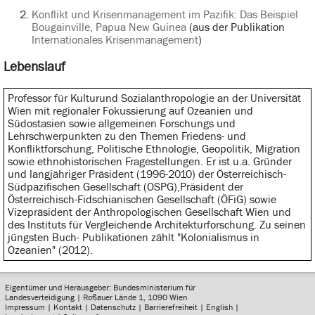
Konflikt und Krisenmanagement im Pazifik: Das Beispiel
Bougainville, Papua New Guinea
(aus der Publikation
Internationales Krisenmanagement
)
Lebenslauf
Professor für Kulturund Sozialanthropologie an der Universität
Wien mit regionaler Fokussierung auf Ozeanien und
Südostasien sowie allgemeinen Forschungs und
Lehrschwerpunkten zu den Themen Friedens- und
Konfliktforschung, Politische Ethnologie, Geopolitik, Migration
sowie ethnohistorischen Fragestellungen. Er ist u.a. Gründer
und langjähriger Präsident (1996-2010) der Österreichisch-
Südpazifischen Gesellschaft (OSPG),Präsident der
Österreichisch-Fidschianischen Gesellschaft (ÖFiG) sowie
Vizepräsident der Anthropologischen Gesellschaft Wien und
des Instituts für Vergleichende Architekturforschung. Zu seinen
jüngsten Buch- Publikationen zählt "Kolonialismus in
Ozeanien" (2012).
Eigentümer und Herausgeber: Bundesministerium für
Landesverteidigung | Roßauer Lände 1, 1090 Wien
Impressum
|
Kontakt
|
Datenschutz
|
Barrierefreiheit
|
English
|