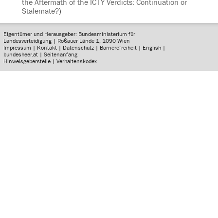
the Aftermath of the ICTY Verdicts: Continuation or
Stalemate?
)
Eigentümer und Herausgeber: Bundesministerium für
Landesverteidigung | Roßauer Lände 1, 1090 Wien
Impressum
|
Kontakt
|
Datenschutz
|
Barrierefreiheit
|
English
|
bundesheer.at
|
Seitenanfang
Hinweisgeberstelle
|
Verhaltenskodex