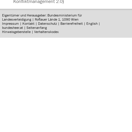
Konfliktmanagement 2.0
)
Eigentümer und Herausgeber: Bundesministerium für
Landesverteidigung | Roßauer Lände 1, 1090 Wien
Impressum
|
Kontakt
|
Datenschutz
|
Barrierefreiheit
|
English
|
bundesheer.at
|
Seitenanfang
Hinweisgeberstelle
|
Verhaltenskodex