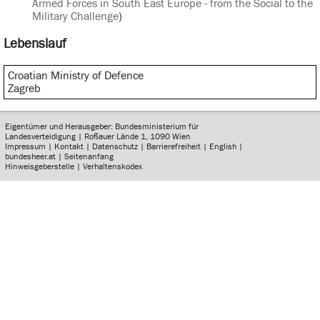
Armed Forces in South East Europe - from the Social to the
Military Challenge
)
Lebenslauf
Croatian Ministry of Defence
Zagreb
Eigentümer und Herausgeber: Bundesministerium für
Landesverteidigung | Roßauer Lände 1, 1090 Wien
Impressum
|
Kontakt
|
Datenschutz
|
Barrierefreiheit
|
English
|
bundesheer.at
|
Seitenanfang
Hinweisgeberstelle
|
Verhaltenskodex