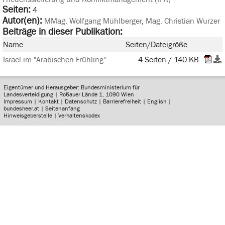
Seiten:
4
Autor(en):
MMag. Wolfgang Mühlberger
,
Mag. Christian Wurzer
Beiträge in dieser Publikation:
Name
Seiten/Dateigröße
Israel im "Arabischen Frühling"
4 Seiten / 140 KB
Eigentümer und Herausgeber: Bundesministerium für
Landesverteidigung | Roßauer Lände 1, 1090 Wien
Impressum
|
Kontakt
|
Datenschutz
|
Barrierefreiheit
|
English
|
bundesheer.at
|
Seitenanfang
Hinweisgeberstelle
|
Verhaltenskodex