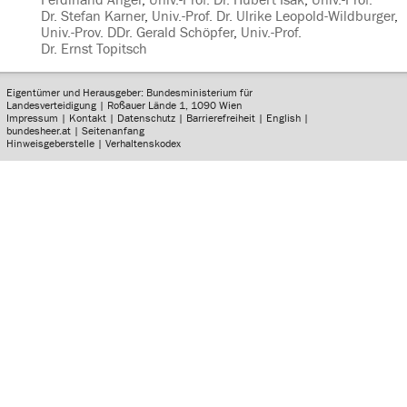
Ferdinand Angel
,
Univ.-Prof. Dr. Hubert Isak
,
Univ.-Prof.
Dr. Stefan Karner
,
Univ.-Prof. Dr. Ulrike Leopold-Wildburger
,
Univ.-Prov. DDr. Gerald Schöpfer
,
Univ.-Prof.
Dr. Ernst Topitsch
Eigentümer und Herausgeber: Bundesministerium für
Landesverteidigung | Roßauer Lände 1, 1090 Wien
Impressum
|
Kontakt
|
Datenschutz
|
Barrierefreiheit
|
English
|
bundesheer.at
|
Seitenanfang
Hinweisgeberstelle
|
Verhaltenskodex