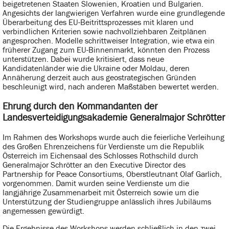
beigetretenen Staaten Slowenien, Kroatien und Bulgarien.
Angesichts der langwierigen Verfahren wurde eine grundlegende
Überarbeitung des EU-Beitrittsprozesses mit klaren und
verbindlichen Kriterien sowie nachvollziehbaren Zeitplänen
angesprochen. Modelle schrittweiser Integration, wie etwa ein
früherer Zugang zum EU-Binnenmarkt, könnten den Prozess
unterstützen. Dabei wurde kritisiert, dass neue
Kandidatenländer wie die Ukraine oder Moldau, deren
Annäherung derzeit auch aus geostrategischen Gründen
beschleunigt wird, nach anderen Maßstäben bewertet werden.
Ehrung durch den Kommandanten der
Landesverteidigungsakademie Generalmajor Schrötter
Im Rahmen des Workshops wurde auch die feierliche Verleihung
des Großen Ehrenzeichens für Verdienste um die Republik
Österreich im Eichensaal des Schlosses Rothschild durch
Generalmajor Schrötter an den Executive Director des
Partnership for Peace Consortiums, Oberstleutnant Olaf Garlich,
vorgenommen. Damit wurden seine Verdienste um die
langjährige Zusammenarbeit mit Österreich sowie um die
Unterstützung der Studiengruppe anlässlich ihres Jubiläums
angemessen gewürdigt.
Die Ergebnisse des Workshops werden schließlich in den zwei