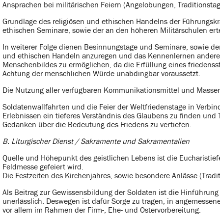
Ansprachen bei militärischen Feiern (Angelobungen, Traditionst
Grundlage des religiösen und ethischen Handelns der Führungskr
ethischen Seminare, sowie der an den höheren Militärschulen ertei
In weiterer Folge dienen Besinnungstage und Seminare, sowie der
und ethischen Handeln anzuregen und das Kennenlernen anderer R
Menschenbildes zu ermöglichen, da die Erfüllung eines friedensst
Achtung der menschlichen Würde unabdingbar voraussetzt.
Die Nutzung aller verfügbaren Kommunikationsmittel und Massenm
Soldatenwallfahrten und die Feier der Weltfriedenstage in Verbin
Erlebnissen ein tieferes Verständnis des Glaubens zu finden und
Gedanken über die Bedeutung des Friedens zu vertiefen.
B. Liturgischer Dienst / Sakramente und Sakramentalien
Quelle und Höhepunkt des geistlichen Lebens ist die Eucharistiefe
Feldmesse gefeiert wird.
Die Festzeiten des Kirchenjahres, sowie besondere Anlässe (Tradi
Als Beitrag zur Gewissensbildung der Soldaten ist die Hinführu
unerlässlich. Deswegen ist dafür Sorge zu tragen, in angemess
vor allem im Rahmen der Firm-, Ehe- und Ostervorbereitung.