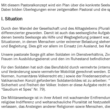
Mit diesem Pastoralkonzept wird ein Plan über die konkrete Seels
Dabei bilden Überlegungen einer zeitgemäßen Pastoral und die s
I. Situation
Durch den Wandel der Gesellschaft und des Alltagslebens (Plural
differenzierter geworden. Damit ist auch das seelsorgliche Aufgab
denen bereits Seelsorge als Hilfe und Wegbegleitung präsent war
Situationen, in denen Menschen unter extremer Belastung stehen, mi
und Begleitung. Dies gilt vor allem im Einsatz (im Ausland, bei Ka
Unsere pastorale Sorge gilt allen Soldaten im Dienstverhältnis, Zi
Frauen im Ausbildungsdienst und den im Ruhestand befindlichen
Für den Soldaten hat sich das Berufsbild durch vermehrte (interna
und Veränderung sowie vermehrter Mobilität gerechnet werden. 
Normen, humanitäres Völkerrecht etc.) sowie der Friedenserziehu
Vatikanischen Konzil geforderten Soldatenbildes ist zu arbeiten: “
Sicherheit und Freiheit der Völker. Indem er diese Aufgabe recht er
“Gaudium et Spes” Nr. 79).
Die Militärseelsorge ist in ihrer Arbeit mit wachsender Entfremd
religiöse Indifferenz und weltanschauliche Pluralität ist festzust
verlassen, das Ansteigen anderer Religionen sowie Menschen, die