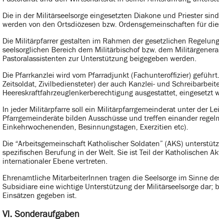
Die in der Militärseelsorge eingesetzten Diakone und Priester sind
werden von den Ortsdiözesen bzw. Ordensgemeinschaften für diese
Die Militärpfarrer gestalten im Rahmen der gesetzlichen Regelun
seelsorglichen Bereich dem Militärbischof bzw. dem Militärgenera
Pastoralassistenten zur Unterstützung beigegeben werden.
Die Pfarrkanzlei wird vom Pfarradjunkt (Fachunteroffizier) geführt
Zeitsoldat, Zivilbediensteter) der auch Kanzlei- und Schreibarbe
Heereskraftfahrzeuglenkerberechtigung ausgestattet, eingesetzt w
In jeder Militärpfarre soll ein Militärpfarrgemeinderat unter der L
Pfarrgemeinderäte bilden Ausschüsse und treffen einander regel
Einkehrwochenenden, Besinnungstagen, Exerzitien etc).
Die “Arbeitsgemeinschaft Katholischer Soldaten” (AKS) unterstützt
spezifischen Berufung in der Welt. Sie ist Teil der Katholischen
internationaler Ebene vertreten.
Ehrenamtliche MitarbeiterInnen tragen die Seelsorge im Sinne des
Subsidiare eine wichtige Unterstützung der Militärseelsorge dar;
Einsätzen gegeben ist.
VI. Sonderaufgaben