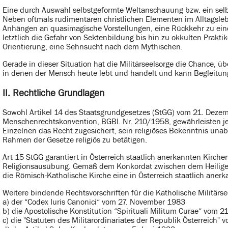
Eine durch Auswahl selbstgeformte Weltanschauung bzw. ein selbs
Neben oftmals rudimentären christlichen Elementen im Alltagsle
Anhängen an quasimagische Vorstellungen, eine Rückkehr zu einer 
letztlich die Gefahr von Sektenbildung bis hin zu okkulten Prakt
Orientierung, eine Sehnsucht nach dem Mythischen.
Gerade in dieser Situation hat die Militärseelsorge die Chance, ü
in denen der Mensch heute lebt und handelt und kann Begleitung, 
II. Rechtliche Grundlagen
Sowohl Artikel 14 des Staatsgrundgesetzes (StGG) vom 21. Dezemb
Menschenrechtskonvention, BGBl. Nr. 210/1958, gewährleisten j
Einzelnen das Recht zugesichert, sein religiöses Bekenntnis un
Rahmen der Gesetze religiös zu betätigen.
Art 15 StGG garantiert in Österreich staatlich anerkannten Kirch
Religionsausübung. Gemäß dem Konkordat zwischen dem Heiligen S
die Römisch-Katholische Kirche eine in Österreich staatlich anerk
Weitere bindende Rechtsvorschriften für die Katholische Militärse
a) der “Codex Iuris Canonici“ vom 27. November 1983
b) die Apostolische Konstitution “Spirituali Militum Curae“ vom 21
c) die "Statuten des Militärordinariates der Republik Österreich"