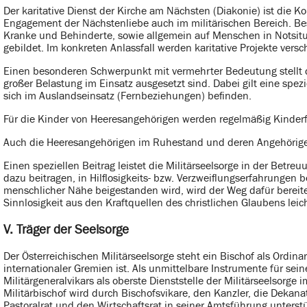
Der karitative Dienst der Kirche am Nächsten (Diakonie) ist die Ko
Engagement der Nächstenliebe auch im militärischen Bereich. Be
Kranke und Behinderte, sowie allgemein auf Menschen in Notsit
gebildet. Im konkreten Anlassfall werden karitative Projekte versc
Einen besonderen Schwerpunkt mit vermehrter Bedeutung stellt d
großer Belastung im Einsatz ausgesetzt sind. Dabei gilt eine sp
sich im Auslandseinsatz (Fernbeziehungen) befinden.
Für die Kinder von Heeresangehörigen werden regelmäßig Kinderf
Auch die Heeresangehörigen im Ruhestand und deren Angehörige
Einen speziellen Beitrag leistet die Militärseelsorge in der Betr
dazu beitragen, in Hilflosigkeits- bzw. Verzweiflungserfahrunge
menschlicher Nähe beigestanden wird, wird der Weg dafür bereit
Sinnlosigkeit aus den Kraftquellen des christlichen Glaubens lei
V. Träger der Seelsorge
Der Österreichischen Militärseelsorge steht ein Bischof als Ordina
internationaler Gremien ist. Als unmittelbare Instrumente für sei
Militärgeneralvikars als oberste Dienststelle der Militärseelsorge
Militärbischof wird durch Bischofsvikare, den Kanzler, die Dekanat
Pastoralrat und den Wirtschaftsrat in seiner Amtsführung unterstü