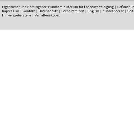
Eigentümer und Herausgeber: Bundesministerium für Landesverteidigung | Roßauer L
Impressum
|
Kontakt
|
Datenschutz
|
Barrierefreiheit
|
English
|
bundesheer.at
|
Sei
Hinweisgeberstelle
|
Verhaltenskodex