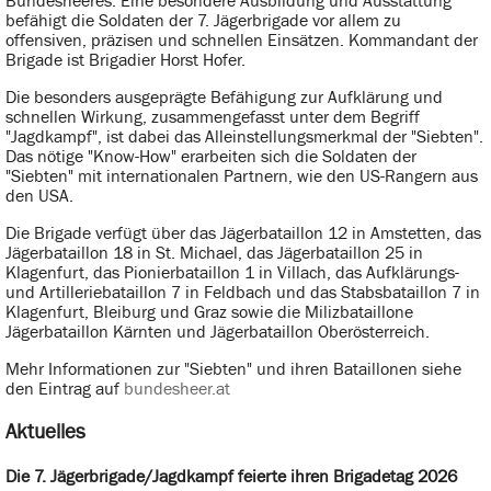
Bundesheeres. Eine besondere Ausbildung und Ausstattung
befähigt die Soldaten der 7. Jägerbrigade vor allem zu
offensiven, präzisen und schnellen Einsätzen. Kommandant der
Brigade ist Brigadier Horst Hofer.
Die besonders ausgeprägte Befähigung zur Aufklärung und
schnellen Wirkung, zusammengefasst unter dem Begriff
"Jagdkampf", ist dabei das Alleinstellungsmerkmal der "Siebten".
Das nötige "Know-How" erarbeiten sich die Soldaten der
"Siebten" mit internationalen Partnern, wie den US-Rangern aus
den USA.
Die Brigade verfügt über das Jägerbataillon 12 in Amstetten, das
Jägerbataillon 18 in St. Michael, das Jägerbataillon 25 in
Klagenfurt, das Pionierbataillon 1 in Villach, das Aufklärungs-
und Artilleriebataillon 7 in Feldbach und das Stabsbataillon 7 in
Klagenfurt, Bleiburg und Graz sowie die Milizbataillone
Jägerbataillon Kärnten und Jägerbataillon Oberösterreich.
Mehr Informationen zur "Siebten" und ihren Bataillonen siehe
den Eintrag auf
bundesheer.at
Aktuelles
Die 7. Jägerbrigade/Jagdkampf feierte ihren Brigadetag 2026