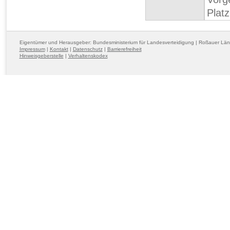
Platz
Eigentümer und Herausgeber: Bundesministerium für Landesverteidigung | Roßauer Lä
Impressum
|
Kontakt
|
Datenschutz
|
Barrierefreiheit
Hinweisgeberstelle
|
Verhaltenskodex