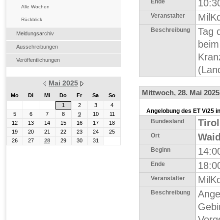
10:3
Ende
Alle Wochen
MilK
Veranstalter
Rückblick
Tag 
Beschreibung
Meldungsarchiv
beim
Ausschreibungen
Kran
Veröffentlichungen
(Lan
Mai 2025
Mittwoch, 28. Mai 2025
Mo
Di
Mi
Do
Fr
Sa
So
1
2
3
4
Angelobung des ET V/25 in
5
6
7
8
9
10
11
Tirol
Bundesland
12
13
14
15
16
17
18
19
20
21
22
23
24
25
Waid
Ort
26
27
28
29
30
31
14:0
Beginn
18:0
Ende
MilK
Veranstalter
Ange
Beschreibung
Gebi
Vorg