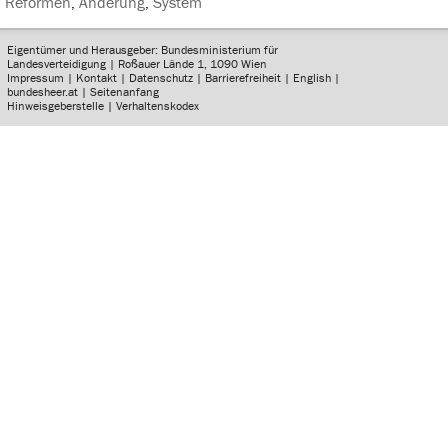
Reformen
,
Änderung
,
System
Eigentümer und Herausgeber: Bundesministerium für
Landesverteidigung | Roßauer Lände 1, 1090 Wien
Impressum
|
Kontakt
|
Datenschutz
|
Barrierefreiheit
|
English
|
bundesheer.at
|
Seitenanfang
Hinweisgeberstelle
|
Verhaltenskodex