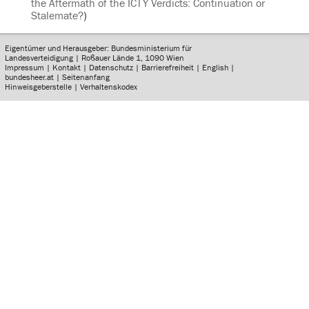
the Aftermath of the ICTY Verdicts: Continuation or
Stalemate?
)
Eigentümer und Herausgeber: Bundesministerium für
Landesverteidigung | Roßauer Lände 1, 1090 Wien
Impressum
|
Kontakt
|
Datenschutz
|
Barrierefreiheit
|
English
|
bundesheer.at
|
Seitenanfang
Hinweisgeberstelle
|
Verhaltenskodex