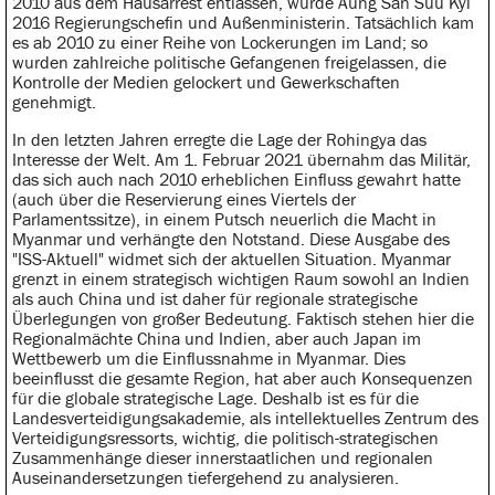
2010 aus dem Hausarrest entlassen, wurde Aung San Suu Kyi
2016 Regierungschefin und Außenministerin. Tatsächlich kam
es ab 2010 zu einer Reihe von Lockerungen im Land; so
wurden zahlreiche politische Gefangenen freigelassen, die
Kontrolle der Medien gelockert und Gewerkschaften
genehmigt.
In den letzten Jahren erregte die Lage der Rohingya das
Interesse der Welt. Am 1. Februar 2021 übernahm das Militär,
das sich auch nach 2010 erheblichen Einfluss gewahrt hatte
(auch über die Reservierung eines Viertels der
Parlamentssitze), in einem Putsch neuerlich die Macht in
Myanmar und verhängte den Notstand. Diese Ausgabe des
"ISS-Aktuell" widmet sich der aktuellen Situation. Myanmar
grenzt in einem strategisch wichtigen Raum sowohl an Indien
als auch China und ist daher für regionale strategische
Überlegungen von großer Bedeutung. Faktisch stehen hier die
Regionalmächte China und Indien, aber auch Japan im
Wettbewerb um die Einflussnahme in Myanmar. Dies
beeinflusst die gesamte Region, hat aber auch Konsequenzen
für die globale strategische Lage. Deshalb ist es für die
Landesverteidigungsakademie, als intellektuelles Zentrum des
Verteidigungsressorts, wichtig, die politisch-strategischen
Zusammenhänge dieser innerstaatlichen und regionalen
Auseinandersetzungen tiefergehend zu analysieren.