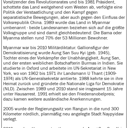
Vorsitzender des Revolutionsrates und bis 1981 Präsident,
schottete das Land weitgehend vom Westen ab, verfolgte eine
Politik der Verstaatlichung und den Kampf gegen
separatistische Bewegungen, aber auch gegen den Einfluss der
Volksrepublik China. 1989 wurde das Land in Myanmar
umbenannt - beide Landesnamen beziehen sich auf die größte
Volksgruppe und sind damit gleichbedeutend: Die Bama oder
Myanma stellen rund 70% der 53 Millionen Bewohner.
Myanmar war bis 2010 Militärdiktatur. Gallionsfigur der
Demokratisierung wurde Aung San Suu Kyi (geb. 1945),
Tochter eines der Vorkämpfer der Unabhängigkeit, Aung San,
und der ersten weiblichen Botschafterin Burmas in Indien. Sie
studierte in Oxford und arbeitete im UN-Sekretariat in New
York, wo von 1962 bis 1971 ihr Landsmann U Thant (1909-
1974) als UN-Generalsekretär amtierte. 1988 kehrte sie in ihre
Heimat zurück und gründete die Nationale Liga für Demokratie
(NLD). Zwischen 1989 und 2010 stand sie insgesamt 15 Jahre
unter Hausarrest. 1991 erhielt sie den Friedensnobelpreis;
dazu kamen weitere ausländische Anerkennungen.
2005 wurde der Regierungssitz von Rangun in die rund 300
Kilometer nördlich, planmäßig neu angelegte Stadt Naypyidaw
verlegt.