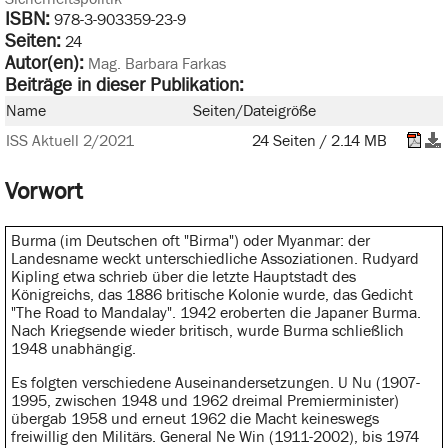
ISBN:
978-3-903359-23-9
Seiten:
24
Autor(en):
Mag. Barbara Farkas
Beiträge in dieser Publikation:
Name
Seiten/Dateigröße
ISS Aktuell 2/2021
24 Seiten / 2.14 MB
Vorwort
Burma (im Deutschen oft "Birma") oder Myanmar: der
Landesname weckt unterschiedliche Assoziationen. Rudyard
Kipling etwa schrieb über die letzte Hauptstadt des
Königreichs, das 1886 britische Kolonie wurde, das Gedicht
"The Road to Mandalay". 1942 eroberten die Japaner Burma.
Nach Kriegsende wieder britisch, wurde Burma schließlich
1948 unabhängig.
Es folgten verschiedene Auseinandersetzungen. U Nu (1907-
1995, zwischen 1948 und 1962 dreimal Premierminister)
übergab 1958 und erneut 1962 die Macht keineswegs
freiwillig den Militärs. General Ne Win (1911-2002), bis 1974