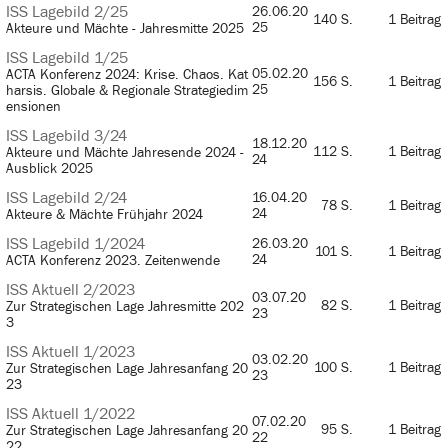
ISS Lagebild 2/25
26.06.20
140 S.
1 Beitrag
25
Akteure und Mächte - Jahresmitte 2025
ISS Lagebild 1/25
05.02.20
ACTA Konferenz 2024: Krise. Chaos. Kat
156 S.
1 Beitrag
25
harsis. Globale & Regionale Strategiedim
ensionen
ISS Lagebild 3/24
18.12.20
112 S.
1 Beitrag
Akteure und Mächte Jahresende 2024 -
24
Ausblick 2025
ISS Lagebild 2/24
16.04.20
78 S.
1 Beitrag
24
Akteure & Mächte Frühjahr 2024
ISS Lagebild 1/2024
26.03.20
101 S.
1 Beitrag
24
ACTA Konferenz 2023. Zeitenwende
ISS Aktuell 2/2023
03.07.20
82 S.
1 Beitrag
Zur Strategischen Lage Jahresmitte 202
23
3
ISS Aktuell 1/2023
03.02.20
100 S.
1 Beitrag
Zur Strategischen Lage Jahresanfang 20
23
23
ISS Aktuell 1/2022
07.02.20
95 S.
1 Beitrag
Zur Strategischen Lage Jahresanfang 20
22
22