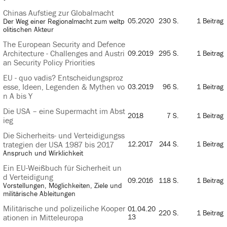
Chinas Aufstieg zur Globalmacht
05.2020
230 S.
1 Beitrag
Der Weg einer Regionalmacht zum weltp
olitischen Akteur
The European Security and Defence
Architecture - Challenges and Austri
09.2019
295 S.
1 Beitrag
an Security Policy Priorities
EU - quo vadis? Entscheidungsproz
esse, Ideen, Legenden & Mythen vo
03.2019
96 S.
1 Beitrag
n A bis Y
Die USA – eine Supermacht im Abst
2018
7 S.
1 Beitrag
ieg
Die Sicherheits- und Verteidigungss
trategien der USA 1987 bis 2017
12.2017
244 S.
1 Beitrag
Anspruch und Wirklichkeit
Ein EU-Weißbuch für Sicherheit un
d Verteidigung
09.2016
118 S.
1 Beitrag
Vorstellungen, Möglichkeiten, Ziele und
militärische Ableitungen
Militärische und polizeiliche Kooper
01.04.20
220 S.
1 Beitrag
ationen in Mitteleuropa
13