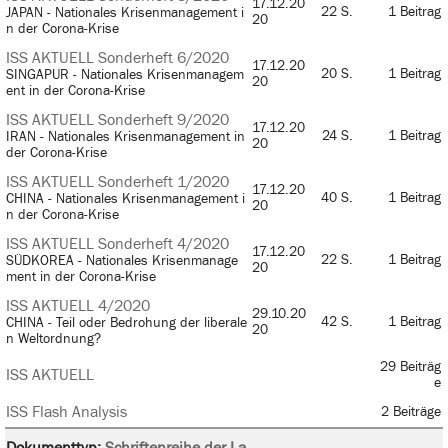
17.12.20
22 S.
1 Beitrag
JAPAN - Nationales Krisenmanagement i
20
n der Corona-Krise
ISS AKTUELL Sonderheft 6/2020
17.12.20
20 S.
1 Beitrag
SINGAPUR - Nationales Krisenmanagem
20
ent in der Corona-Krise
ISS AKTUELL Sonderheft 9/2020
17.12.20
24 S.
1 Beitrag
IRAN - Nationales Krisenmanagement in
20
der Corona-Krise
ISS AKTUELL Sonderheft 1/2020
17.12.20
40 S.
1 Beitrag
CHINA - Nationales Krisenmanagement i
20
n der Corona-Krise
ISS AKTUELL Sonderheft 4/2020
17.12.20
22 S.
1 Beitrag
SÜDKOREA - Nationales Krisenmanage
20
ment in der Corona-Krise
ISS AKTUELL 4/2020
29.10.20
42 S.
1 Beitrag
CHINA - Teil oder Bedrohung der liberale
20
n Weltordnung?
29 Beiträg
ISS AKTUELL
e
ISS Flash Analysis
2 Beiträge
Dokumenttyp:
Schriftenreihe der La