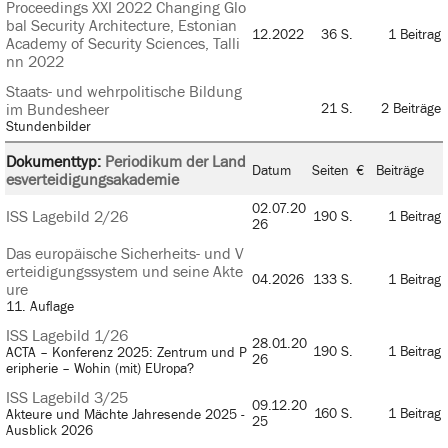
Proceedings XXI 2022 Changing Glo
bal Security Architecture, Estonian
12.2022
36 S.
1 Beitrag
Academy of Security Sciences, Talli
nn 2022
Staats- und wehrpolitische Bildung
im Bundesheer
21 S.
2 Beiträge
Stundenbilder
Dokumenttyp:
Periodikum der Land
Datum
Seiten
€
Beiträge
esverteidigungsakademie
02.07.20
ISS Lagebild 2/26
190 S.
1 Beitrag
26
Das europäische Sicherheits- und V
erteidigungssystem und seine Akte
04.2026
133 S.
1 Beitrag
ure
11. Auflage
ISS Lagebild 1/26
28.01.20
190 S.
1 Beitrag
ACTA – Konferenz 2025: Zentrum und P
26
eripherie – Wohin (mit) EUropa?
ISS Lagebild 3/25
09.12.20
160 S.
1 Beitrag
Akteure und Mächte Jahresende 2025 -
25
Ausblick 2026