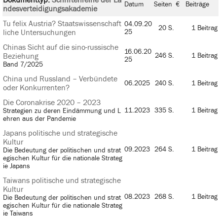
Datum
Seiten
€
Beiträge
ndesverteidigungsakademie
Tu felix Austria? Staatswissenschaft
04.09.20
20 S.
1 Beitrag
liche Untersuchungen
25
Chinas Sicht auf die sino-russische
16.06.20
Beziehung
246 S.
1 Beitrag
25
Band 7/2025
China und Russland – Verbündete
06.2025
240 S.
1 Beitrag
oder Konkurrenten?
Die Coronakrise 2020 – 2023
11.2023
335 S.
1 Beitrag
Strategien zu deren Eindämmung und L
ehren aus der Pandemie
Japans politische und strategische
Kultur
09.2023
264 S.
1 Beitrag
Die Bedeutung der politischen und strat
egischen Kultur für die nationale Strateg
ie Japans
Taiwans politische und strategische
Kultur
08.2023
268 S.
1 Beitrag
Die Bedeutung der politischen und strat
egischen Kultur für die nationale Strateg
ie Taiwans